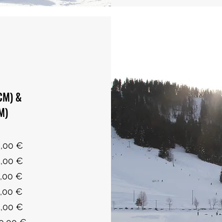
CM) &
M)
....18,00 €
....35,00 €
...45,00 €
...55,00 €
...65,00 €