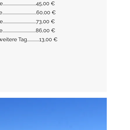
...................................45,00 €
...................................60,00 €
...................................73,00 €
...................................86,00 €
itere Tag..............13,00 €