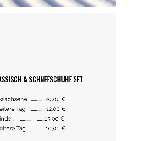
ASSISCH & SCHNEESCHUHE SET
achsene...................20,00 €
ere Tag......................12,00 €
..................................15,00 €
ere Tag.....................10,00 €