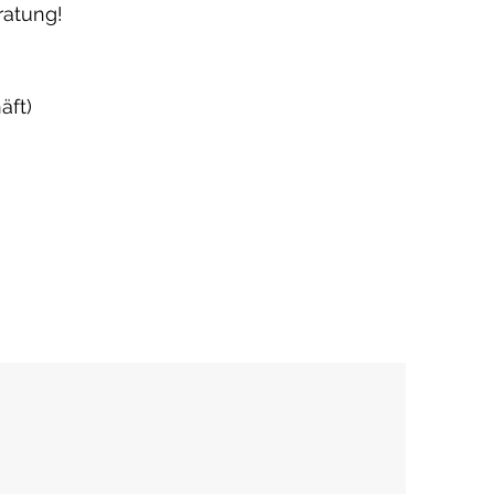
ratung!
äft)