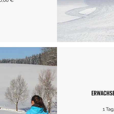
,10,00 €
ERWACHSE
1 Tag.....