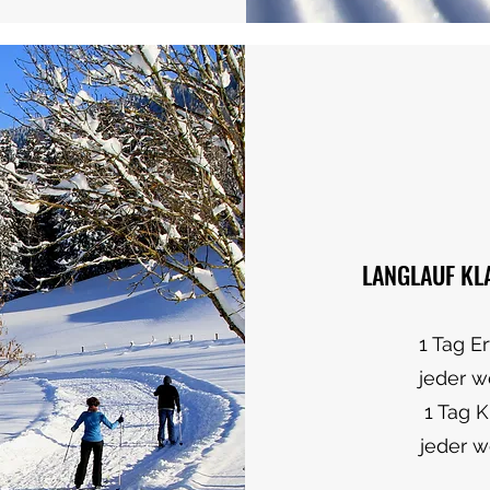
LANGLAUF KL
1 Tag Erw
jeder weit
1 Tag Kinder
jeder weit