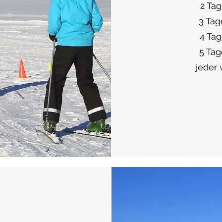
2 Tage...
3 Tage....
4 Tage...
5 Tage...
jeder we