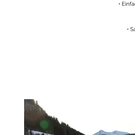
• Einf
• S